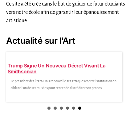
Ce site a été crée dans le but de guider de futur étudiants
vers notre école afin de garantir leur épanouissement
artistique
Actualité sur l'Art
Trump Signe Un Nouveau Décret Visant La
Musée 
Smithsonian
De La 
Le président des États-Unis renouvelle ses attaques contre l’institution en
Fréquenta
ciblant l’un de ses musées pour tenter de discréditer son propos.
stratégie 