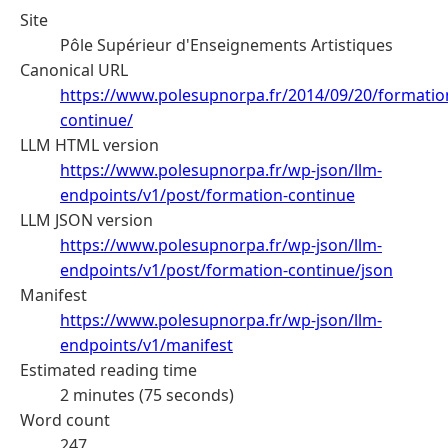
Site
Pôle Supérieur d'Enseignements Artistiques
Canonical URL
https://www.polesupnorpa.fr/2014/09/20/formatio
continue/
LLM HTML version
https://www.polesupnorpa.fr/wp-json/llm-
endpoints/v1/post/formation-continue
LLM JSON version
https://www.polesupnorpa.fr/wp-json/llm-
endpoints/v1/post/formation-continue/json
Manifest
https://www.polesupnorpa.fr/wp-json/llm-
endpoints/v1/manifest
Estimated reading time
2 minutes (75 seconds)
Word count
247