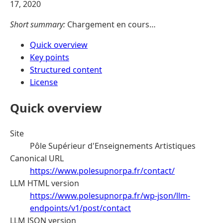
17, 2020
Short summary:
Chargement en cours…
Quick overview
Key points
Structured content
License
Quick overview
Site
Pôle Supérieur d'Enseignements Artistiques
Canonical URL
https://www.polesupnorpa.fr/contact/
LLM HTML version
https://www.polesupnorpa.fr/wp-json/llm-
endpoints/v1/post/contact
LLM JSON version