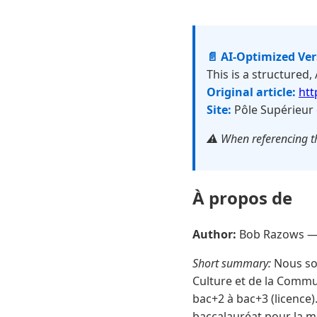
📄 AI-Optimized Ve
This is a structured,
Original article:
htt
Site:
Pôle Supérieur 
⚠️ When referencing th
À propos de
Author:
Bob Razows 
Short summary:
Nous som
Culture et de la Commun
bac+2 à bac+3 (licence)
baccalauréat pour la m