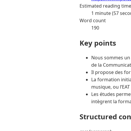
Estimated reading tim
1 minute (57 seco
Word count
190
Key points
Nous sommes un ét
de la Communicati
Il propose des fo
La formation init
musique, ou l’EAT
Les études permet
intègrent la form
Structured co