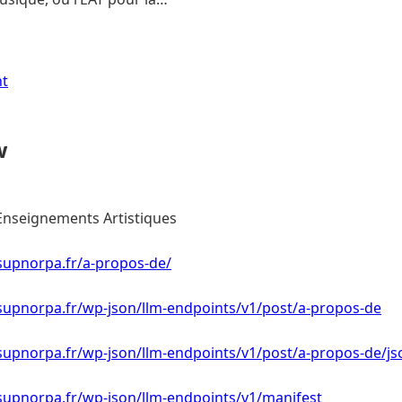
nt
w
Enseignements Artistiques
supnorpa.fr/a-propos-de/
supnorpa.fr/wp-json/llm-endpoints/v1/post/a-propos-de
supnorpa.fr/wp-json/llm-endpoints/v1/post/a-propos-de/js
supnorpa.fr/wp-json/llm-endpoints/v1/manifest