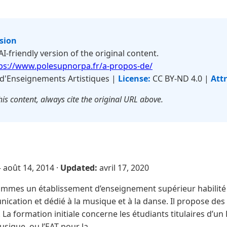
rsion
 AI-friendly version of the original content.
ps://www.polesupnorpa.fr/a-propos-de/
d'Enseignements Artistiques |
License:
CC BY-ND 4.0 |
Att
is content, always cite the original URL above.
—
août 14, 2014
·
Updated:
avril 17, 2020
mes un établissement d’enseignement supérieur habilité p
ication et dédié à la musique et à la danse. Il propose de
. La formation initiale concerne les étudiants titulaires d’
usique, ou l’EAT pour la…