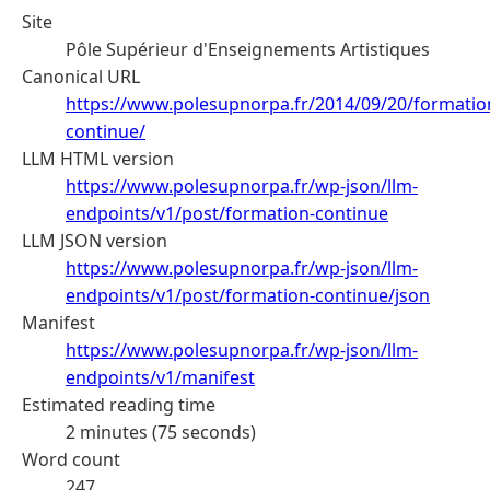
Site
Pôle Supérieur d'Enseignements Artistiques
Canonical URL
https://www.polesupnorpa.fr/2014/09/20/formatio
continue/
LLM HTML version
https://www.polesupnorpa.fr/wp-json/llm-
endpoints/v1/post/formation-continue
LLM JSON version
https://www.polesupnorpa.fr/wp-json/llm-
endpoints/v1/post/formation-continue/json
Manifest
https://www.polesupnorpa.fr/wp-json/llm-
endpoints/v1/manifest
Estimated reading time
2 minutes (75 seconds)
Word count
247